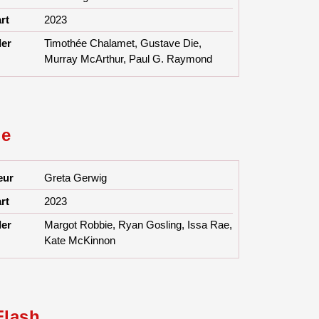
rt
2023
ler
Timothée Chalamet, Gustave Die,
Murray McArthur, Paul G. Raymond
ie
eur
Greta Gerwig
rt
2023
ler
Margot Robbie, Ryan Gosling, Issa Rae,
Kate McKinnon
Flash