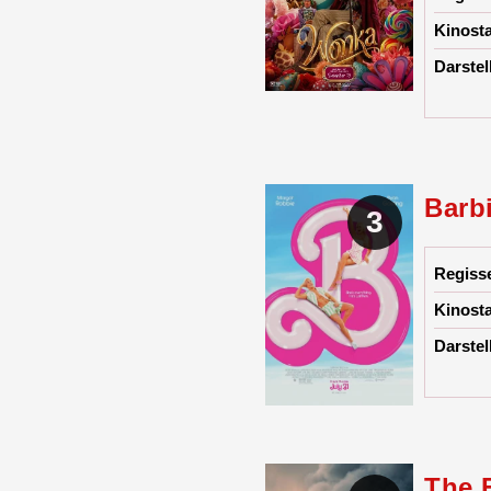
Kinosta
Darstel
Barb
3
Regiss
Kinosta
Darstel
The 