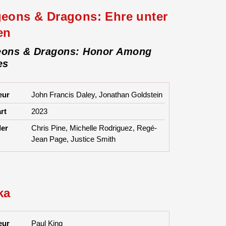
eons & Dragons: Ehre unter
en
ons & Dragons: Honor Among
es
eur
John Francis Daley, Jonathan Goldstein
rt
2023
ler
Chris Pine, Michelle Rodriguez, Regé-
Jean Page, Justice Smith
ka
eur
Paul King