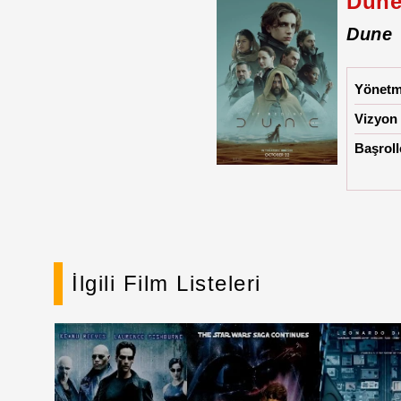
Dune
Dune
Yönet
Vizyon 
Başroll
İlgili Film Listeleri