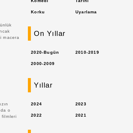
Komedi
Tarihi
Korku
Uyarlama
Günlük
ancak
On Yıllar
yi macera
2020-Bugün
2010-2019
2000-2009
Yıllar
ızın
2024
2023
 da o
2022
2021
filmleri