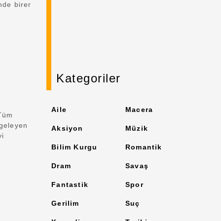
nde birer
Kategoriler
Aile
Macera
 Tüm
mgeleyen
Aksiyon
Müzik
yi
Bilim Kurgu
Romantik
Dram
Savaş
Fantastik
Spor
Gerilim
Suç