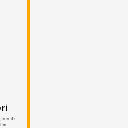
ri
inin ilk
ilim