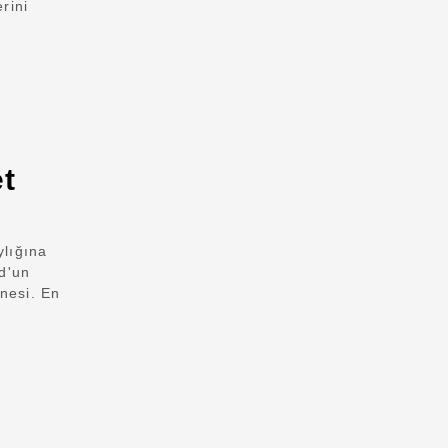
rini
et
ylığına
d'un
anesi. En