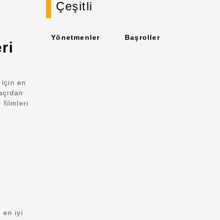
Çeşitli
Yönetmenler
Başroller
ri
 için en
 açıdan
 filmleri
 en iyi