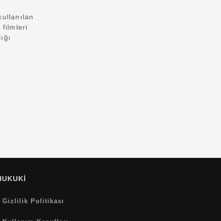
kullanılan
 filmleri
lığı
HUKUKİ
Gizlilik Politikası