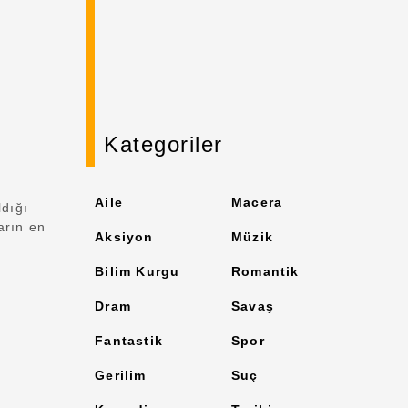
Kategoriler
Aile
Macera
ldığı
arın en
Aksiyon
Müzik
n
Bilim Kurgu
Romantik
Dram
Savaş
Fantastik
Spor
Gerilim
Suç