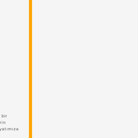
 bir
rin
ayatımıza