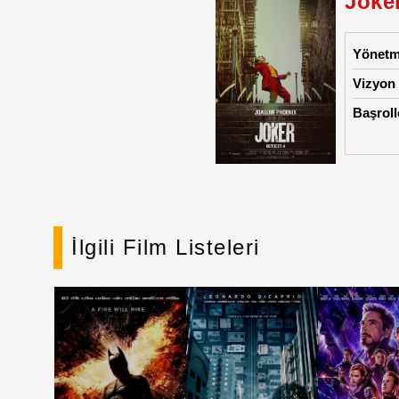
Joke
Yönet
Vizyon 
Başroll
İlgili Film Listeleri