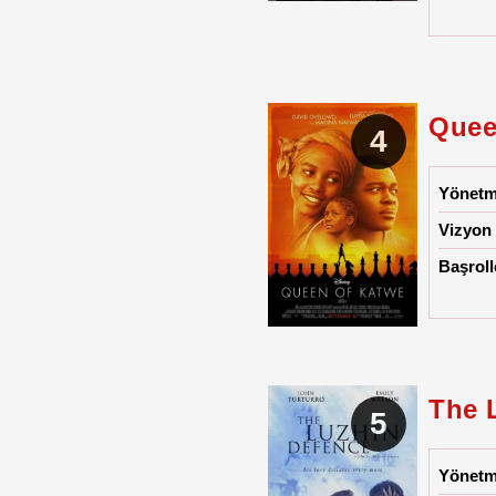
Quee
4
Yönet
Vizyon 
Başroll
The 
5
Yönet