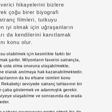
verici hikayelerini bizlere
ek çoğu birer biyografi
satranç filmleri, tutkuyu
n iyi olmak için uğraşanların
arı da kendilerini kanıtlamak
ını konu olur.
su olabilmek için kesinlikle farklı bir
k şarttır. Milyonların favorisi satrançta,
k usta olma onuruna ulaşabilmekte,
ane olarak anılmaya hak kazanabilmektedir.
bazılarının da bu efsane isimleri konu
. Rekabetçi seviyede satranç tahtasının bir
in çaba göstermek ve adanmışlık gerekir.
seviyeye ulaşabilme ve sonrasında da orada
eder.
 bir satranç oyuncusunu portre etmek hiç de