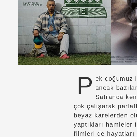
P
ek çoğumuz i
ancak bazılar
Satranca ken
çok çalışarak parlat
beyaz karelerden ol
yaptıkları hamleler i
filmleri de hayatlar