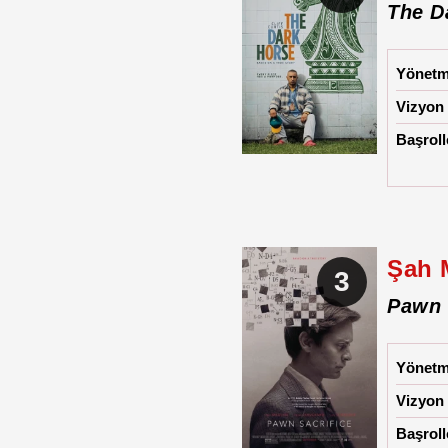
The D
Yönet
Vizyon 
Başroll
Şah 
3
Pawn 
Yönet
Vizyon 
Başroll