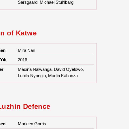
Sarsgaard, Michael Stuhlbarg
n of Katwe
men
Mira Nair
Yılı
2016
er
Madina Nalwanga, David Oyelowo,
Lupita Nyong'o, Martin Kabanza
Luzhin Defence
men
Marleen Gorris