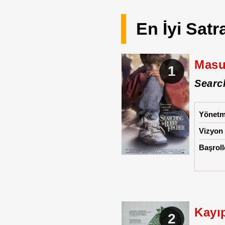
En İyi Satr
Masu
1
Searc
Yönet
Vizyon 
Başroll
Kayı
2