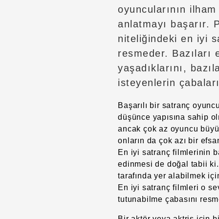
oyuncularının ilham 
anlatmayı başarır. P
niteliğindeki en iyi 
resmeder. Bazıları e
yaşadıklarını, bazıl
isteyenlerin çabalar
Başarılı bir satranç oyuncu
düşünce yapısına sahip olma
ancak çok az oyuncu büyü
onların da çok azı bir efs
En iyi satranç filmlerinin 
edinmesi de doğal tabii ki
tarafında yer alabilmek iç
En iyi satranç filmleri o 
tutunabilme çabasını resm
Bir aktör veya aktris için