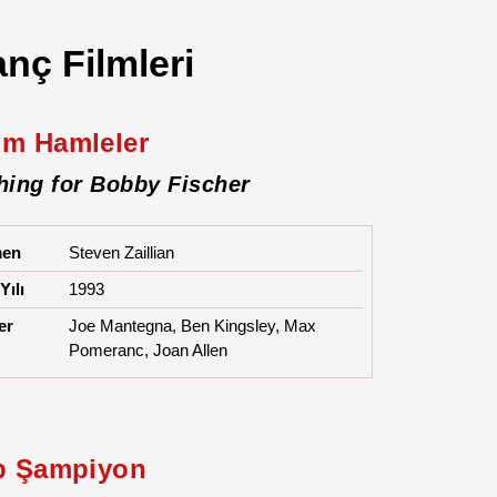
anç Filmleri
m Hamleler
hing for Bobby Fischer
men
Steven Zaillian
Yılı
1993
er
Joe Mantegna, Ben Kingsley, Max
Pomeranc, Joan Allen
p Şampiyon