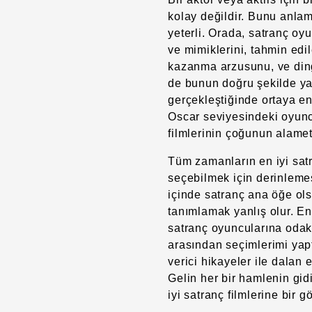
kolay değildir. Bunu anlam
yeterli. Orada, satranç oyun
ve mimiklerini, tahmin edi
kazanma arzusunu, ve dingi
de bunun doğru şekilde yan
gerçekleştiğinde ortaya en 
Oscar seviyesindeki oyunc
filmlerinin çoğunun alameti
Tüm zamanların en iyi satr
seçebilmek için derinlemes
içinde satranç ana öğe olsa
tanımlamak yanlış olur. En
satranç oyuncularına odak
arasından seçimlerimi yap
verici hikayeler ile dalan e
Gelin her bir hamlenin gid
iyi satranç filmlerine bir g