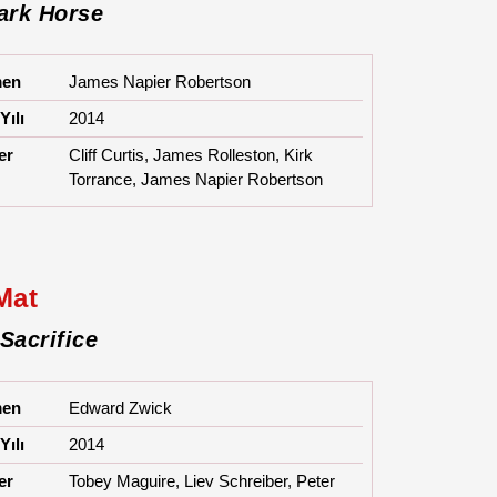
ark Horse
men
James Napier Robertson
Yılı
2014
er
Cliff Curtis, James Rolleston, Kirk
Torrance, James Napier Robertson
Mat
Sacrifice
men
Edward Zwick
Yılı
2014
er
Tobey Maguire, Liev Schreiber, Peter