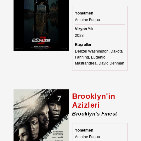
Yönetmen
Antoine Fuqua
Vizyon Yılı
2023
Başroller
Denzel Washington, Dakota
Fanning, Eugenio
Mastrandrea, David Denman
Brooklyn'in
7
Azizleri
Brooklyn's Finest
Yönetmen
Antoine Fuqua