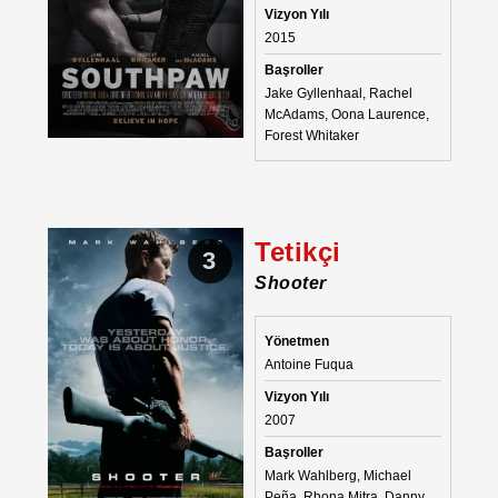
Vizyon Yılı
2015
Başroller
Jake Gyllenhaal, Rachel
McAdams, Oona Laurence,
Forest Whitaker
Tetikçi
3
Shooter
Yönetmen
Antoine Fuqua
Vizyon Yılı
2007
Başroller
Mark Wahlberg, Michael
Peña, Rhona Mitra, Danny