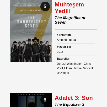
Muhteşem
5
Yedili
The Magnificent
Seven
Yönetmen
Antoine Fuqua
Vizyon Yılı
2016
Başroller
Denzel Washington, Chris
Pratt, Ethan Hawke, Vincent
D'Onofrio
Adalet 3: Son
6
The Equalizer 3