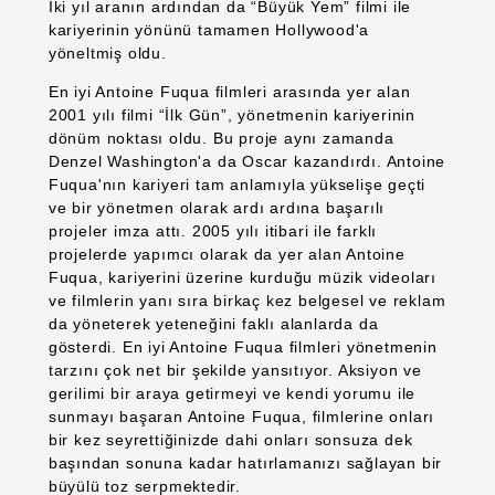
İki yıl aranın ardından da “Büyük Yem” filmi ile
kariyerinin yönünü tamamen Hollywood'a
yöneltmiş oldu.
En iyi Antoine Fuqua filmleri arasında yer alan
2001 yılı filmi “İlk Gün”, yönetmenin kariyerinin
dönüm noktası oldu. Bu proje aynı zamanda
Denzel Washington'a da Oscar kazandırdı. Antoine
Fuqua'nın kariyeri tam anlamıyla yükselişe geçti
ve bir yönetmen olarak ardı ardına başarılı
projeler imza attı. 2005 yılı itibari ile farklı
projelerde yapımcı olarak da yer alan Antoine
Fuqua, kariyerini üzerine kurduğu müzik videoları
ve filmlerin yanı sıra birkaç kez belgesel ve reklam
da yöneterek yeteneğini faklı alanlarda da
gösterdi. En iyi Antoine Fuqua filmleri yönetmenin
tarzını çok net bir şekilde yansıtıyor. Aksiyon ve
gerilimi bir araya getirmeyi ve kendi yorumu ile
sunmayı başaran Antoine Fuqua, filmlerine onları
bir kez seyrettiğinizde dahi onları sonsuza dek
başından sonuna kadar hatırlamanızı sağlayan bir
büyülü toz serpmektedir.