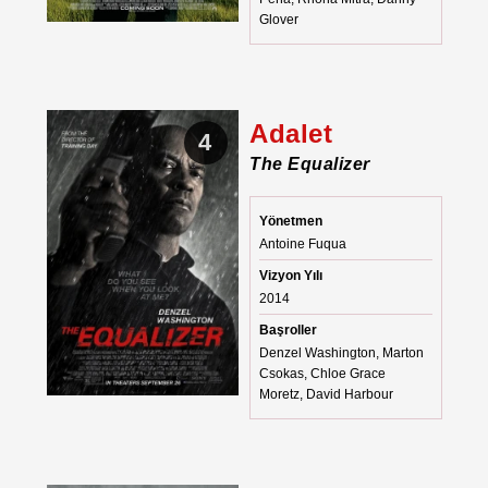
Glover
Adalet
4
The Equalizer
Yönetmen
Antoine Fuqua
Vizyon Yılı
2014
Başroller
Denzel Washington, Marton
Csokas, Chloe Grace
Moretz, David Harbour