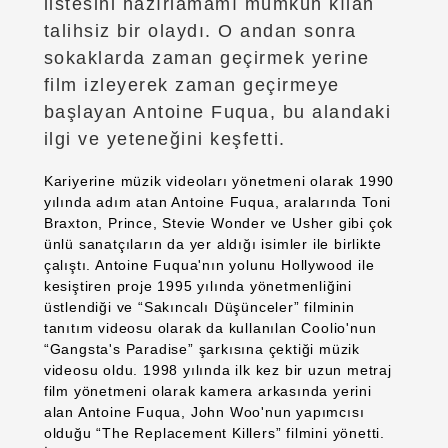
listesini hazırlamamı mümkün kılan
talihsiz bir olaydı. O andan sonra
sokaklarda zaman geçirmek yerine
film izleyerek zaman geçirmeye
başlayan Antoine Fuqua, bu alandaki
ilgi ve yeteneğini keşfetti.
Kariyerine müzik videoları yönetmeni olarak 1990
yılında adım atan Antoine Fuqua, aralarında Toni
Braxton, Prince, Stevie Wonder ve Usher gibi çok
ünlü sanatçıların da yer aldığı isimler ile birlikte
çalıştı. Antoine Fuqua'nın yolunu Hollywood ile
kesiştiren proje 1995 yılında yönetmenliğini
üstlendiği ve “Sakıncalı Düşünceler” filminin
tanıtım videosu olarak da kullanılan Coolio'nun
“Gangsta's Paradise” şarkısına çektiği müzik
videosu oldu. 1998 yılında ilk kez bir uzun metraj
film yönetmeni olarak kamera arkasında yerini
alan Antoine Fuqua, John Woo'nun yapımcısı
olduğu “The Replacement Killers” filmini yönetti.