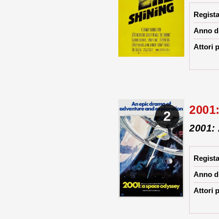
Regist
Anno di
Attori p
2001
2
2001:
Regist
Anno di
Attori p