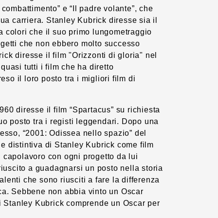
l combattimento” e “Il padre volante”, che
sua carriera. Stanley Kubrick diresse sia il
a colori che il suo primo lungometraggio
ogetti che non ebbero molto successo
k diresse il film "Orizzonti di gloria" nel
uasi tutti i film che ha diretto
 il loro posto tra i migliori film di
60 diresse il film “Spartacus” su richiesta
uo posto tra i registi leggendari. Dopo una
cesso, “2001: Odissea nello spazio” del
 distintiva di Stanley Kubrick come film
 capolavoro con ogni progetto da lui
riuscito a guadagnarsi un posto nella storia
enti che sono riusciti a fare la differenza
ica. Sebbene non abbia vinto un Oscar
 di Stanley Kubrick comprende un Oscar per