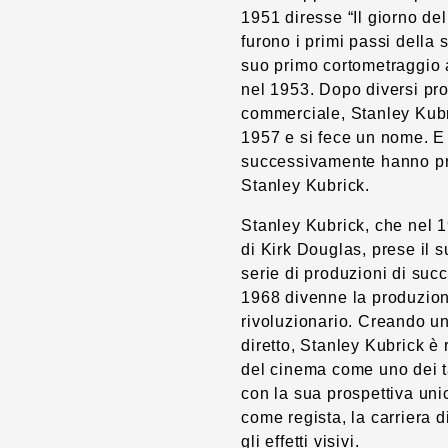
1951 diresse “Il giorno de
furono i primi passi della 
suo primo cortometraggio 
nel 1953. Dopo diversi pr
commerciale, Stanley Kubric
1957 e si fece un nome. E q
successivamente hanno preso
Stanley Kubrick.
Stanley Kubrick, che nel 19
di Kirk Douglas, prese il s
serie di produzioni di suc
1968 divenne la produzione
rivoluzionario. Creando un
diretto, Stanley Kubrick è 
del cinema come uno dei tal
con la sua prospettiva un
come regista, la carriera
gli effetti visivi.