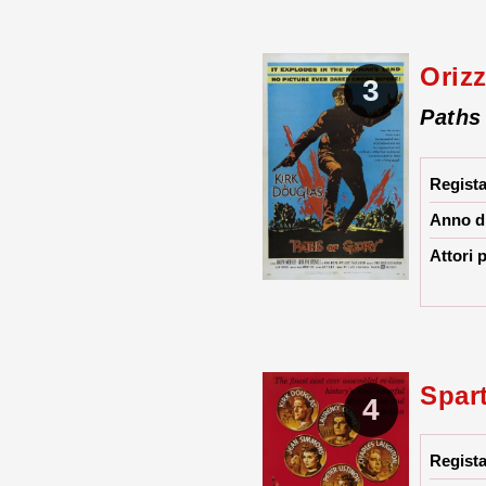
Orizz
3
Paths
Regist
Anno di
Attori p
Spar
4
Regist