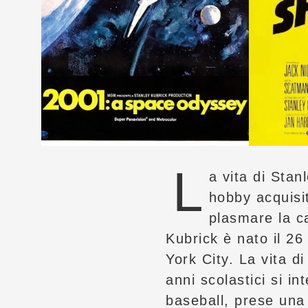
L
a vita di Stan
hobby acquisit
plasmare la c
Kubrick è nato il 2
York City. La vita d
anni scolastici si in
baseball, prese una