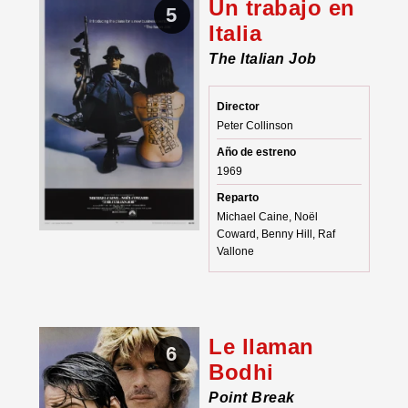
Un trabajo en
5
Italia
The Italian Job
Director
Peter Collinson
Año de estreno
1969
Reparto
Michael Caine, Noël
Coward, Benny Hill, Raf
Vallone
Le llaman
6
Bodhi
Point Break