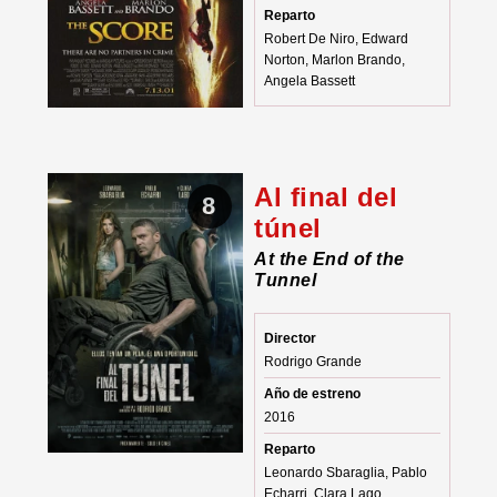
Reparto
Robert De Niro, Edward
Norton, Marlon Brando,
Angela Bassett
Al final del
8
túnel
At the End of the
Tunnel
Director
Rodrigo Grande
Año de estreno
2016
Reparto
Leonardo Sbaraglia, Pablo
Echarri, Clara Lago,