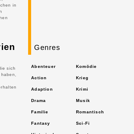
schen in
n
chen
rien
Genres
Abenteuer
Komödie
ie sich
 haben,
Action
Krieg
erhalten
Adaption
Krimi
Drama
Musik
Familie
Romantisch
Fantasy
Sci-Fi