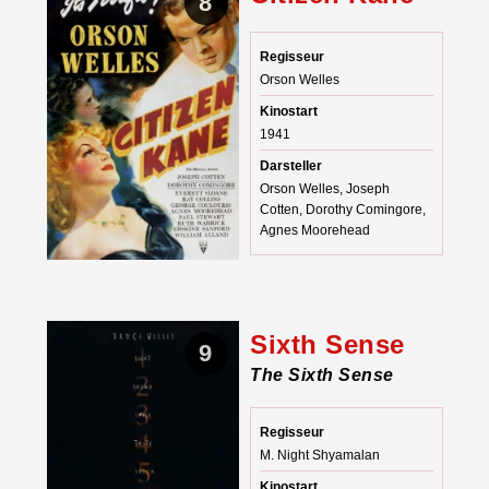
8
Regisseur
Orson Welles
Kinostart
1941
Darsteller
Orson Welles, Joseph
Cotten, Dorothy Comingore,
Agnes Moorehead
Sixth Sense
9
The Sixth Sense
Regisseur
M. Night Shyamalan
Kinostart