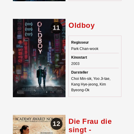
Oldboy
11
Regisseur
Park Chan-wook
Kinostart
2003
Darsteller
Choi Min-sik, Yoo Ji-tae,
Kang Hye-jeong, Kim
Byeong-Ok
Die Frau die
12
singt -