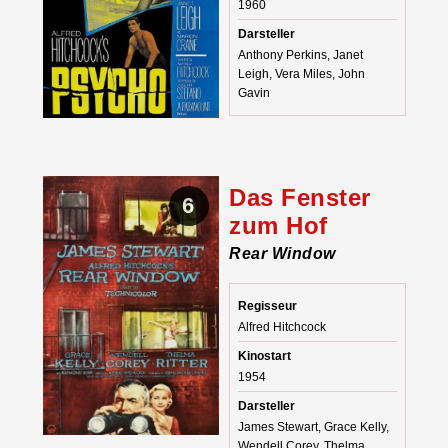
1960
Darsteller
Anthony Perkins, Janet
Leigh, Vera Miles, John
Gavin
Das Fenster
6
zum Hof
Rear Window
Regisseur
Alfred Hitchcock
Kinostart
1954
Darsteller
James Stewart, Grace Kelly,
Wendell Corey, Thelma