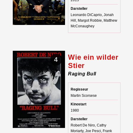
2013
Darsteller
Leonardo DiCaprio, Jonah
Hill, Margot Robbie, Matthew
McConaughey
Wie ein wilder
4
Stier
Raging Bull
Regisseur
Martin Scorsese
Kinostart
1980
Darsteller
Robert De Niro, Cathy
Moriarty, Joe Pesci, Frank