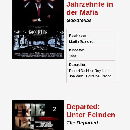
Jahrzehnte in
der Mafia
Goodfellas
Regisseur
Martin Scorsese
Kinostart
1990
Darsteller
Robert De Niro, Ray Liotta,
Joe Pesci, Lorraine Bracco
Departed:
2
Unter Feinden
The Departed