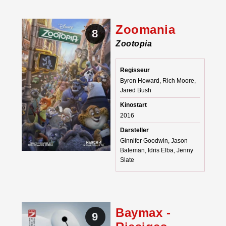
Zoomania
8
Zootopia
Regisseur
Byron Howard, Rich Moore,
Jared Bush
Kinostart
2016
Darsteller
Ginnifer Goodwin, Jason
Bateman, Idris Elba, Jenny
Slate
Baymax -
9