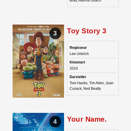
Bratt, Alanna Ubach
Toy Story 3
3
Regisseur
Lee Unkrich
Kinostart
2010
Darsteller
Tom Hanks, Tim Allen, Joan
Cusack, Ned Beatty
Your Name.
4