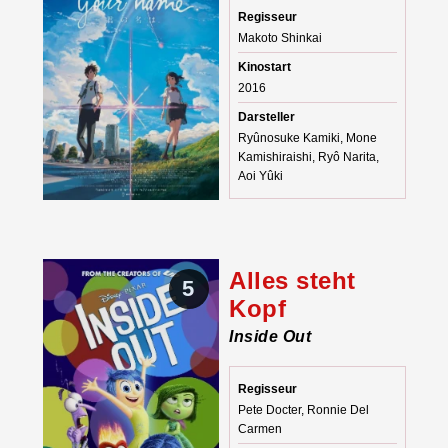
Regisseur
Makoto Shinkai
Kinostart
2016
Darsteller
Ryûnosuke Kamiki, Mone
Kamishiraishi, Ryô Narita,
Aoi Yûki
Alles steht
5
Kopf
Inside Out
Regisseur
Pete Docter, Ronnie Del
Carmen